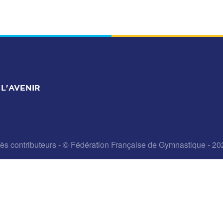
L'AVENIR
ès contributeurs
- © Fédération Française de Gymnastique - 20