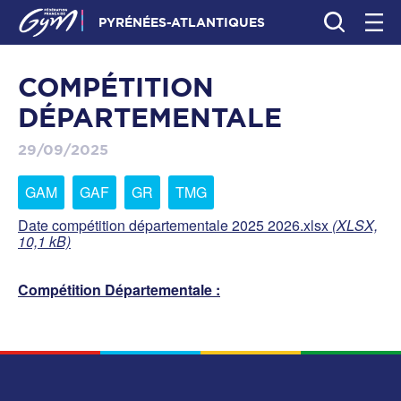
PYRÉNÉES-ATLANTIQUES
COMPÉTITION
DÉPARTEMENTALE
29/09/2025
GAM
GAF
GR
TMG
Date compétition départementale 2025 2026.xlsx
(XLSX,
10,1 kB)
Compétition Départementale :